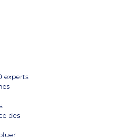
0 experts
mes
s
ice des
oluer