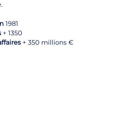
.
en
1981
s
+ 1350
affaires
+ 350 millions €