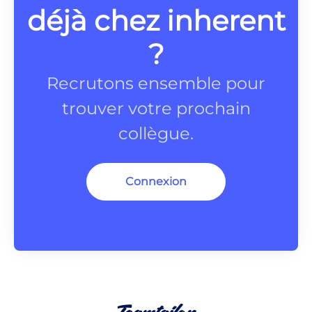
déjà chez inherent
?
Recrutons ensemble pour
trouver votre prochain
collègue.
Connexion